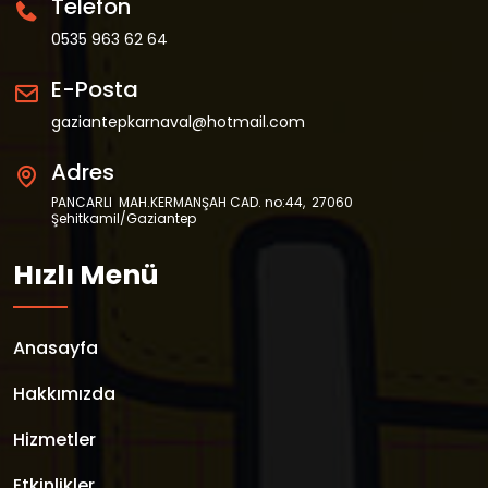
Telefon
0535 963 62 64
E-Posta
gaziantepkarnaval@hotmail.com
Adres
PANCARLI MAH.KERMANŞAH CAD. no:44, 27060 Şehitkamil/Gaziantep
Hızlı Menü
Anasayfa
Hakkımızda
Hizmetler
Etkinlikler